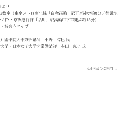
時より
202教室（東京メトロ南北線「白金高輪」駅下車徒歩約8分／都営地
／JR・京浜急行線「品川」駅高輪口下車徒歩約18分）
ス・校舎内マップ
）國學院大學兼任講師 小野 諒巳 氏
大学・日本女子大学非常勤講師 寺田 恵子 氏
4月例会のご案内
→