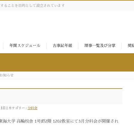
進することを目的として設立されています
年間スケジュール
古事記年報
理事一覧及び分掌
奨
お知らせ
11日
カテゴリー :
分科会
東海大学 高輪校舎 1号館2階 1202教室にて3月分科会が開催され