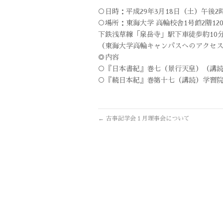
○日時：平成29年3月18日（土）午後2
○場所：東海大学 高輪校舎1号館2階1
下鉄浅草線「泉岳寺」駅下車徒歩約10分
（東海大学高輪キャンパスへのアクセ
◎内容
○『日本書紀』巻七（景行天皇）（講読
○『続日本紀』巻第十七（講読）学習院
←
古事記学会１月理事会について